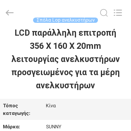
2026
SHANGHAI
SUNNY
ELEVATOR
Σπόλα Lop ανελκυστήρων
CO.,LTD.
All
LCD παράλληλη επιτροπή
ΣΠΊΤΙ
Rights
Reserved.
356 X 160 X 20mm
ΠΡΟΪΌΝΤΑ
λειτουργίας ανελκυστήρων
προσγειωμένος για τα μέρη
ΒΊΝΤΕΟ
ανελκυστήρων
ΠΕΡΊΠΟΥ
Τόπος
Κίνα
ΕΜΕΊΣ
καταγωγής:
Μάρκα:
SUNNY