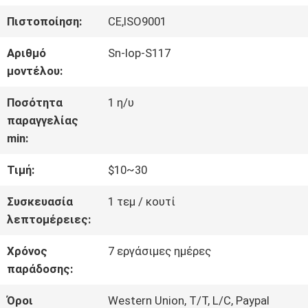
ΓΎΡΟΣ
Πιστοποίηση:
CE,ISO9001
ΕΡΓΟΣΤΑΣΊΩΝ
Αριθμό
Sn-lop-S117
μοντέλου:
ΠΟΙΟΤΙΚΌΣ
Ποσότητα
1 η/υ
ΈΛΕΓΧΟΣ
παραγγελίας
min:
ΜΑΣ
Τιμή:
$10~30
ΕΛΆΤΕ
Συσκευασία
1 τεμ / κουτί
λεπτομέρειες:
ΣΕ
Χρόνος
7 εργάσιμες ημέρες
ΕΠΑΦΉ
παράδοσης:
ΜΕ
Όροι
Western Union, T/T, L/C, Paypal