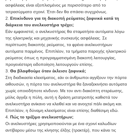
ασφάλειας είναι εξοπλισμένος με περισσότερο από το
τετρασύρματο σχοινί. Έτσι δεν θα σπάσει συγχρόνως.
2.
Επικίνδυνο για τη διακοπή ρεύματος ξαφνικά κατά τη
διάρκεια του ανελκυστήρα τρέχει;
Εάν εμφανιστεί, ο ανελκυστήρας θα σταματήσει αυτόματα λόγω
της ηλεκτρικής και μηχανικής συσκευής ασφάλειας. Σε
περίπτωση διακοπής ρεύματος, τα φρένα ανελκυστήρων
αυτόματα παρμένος. Επιπλέον, τα τμήματα παροχής ηλεκτρικού
ρεύματος όπως η προγραμματισμένη διακοπή λειτουργίας,
προγενέστερη ειδοποίηση λειτουργούν επίσης.
3.
Θα βλαφθούμε όταν έκλεισε ξαφνικά;
Στη διαδικασία κλεισίματος, εάν οι άνθρωποι αγγίξουν την πόρτα
αιθουσών, η πόρτα του ανελκυστήρα θα ξαναξεκινήσει αυτόματα
χωρίς οποιοδήποτε κίνδυνο. Με τον αντι διακόπτη στερέωσης,
μόλις άγγιξε η πύλη, αυτή η δράση μετατροπής καθιστά τον
ανελκυστήρα ανίκανο να κλειθεί και να ανοιχτεί πάλι ακόμη και.
Επιπλέον, η δύναμη κλεισίματος είναι επίσης διαθέσιμη εδώ.
4.
Πώς το τρέξιμο ανελκυστήρων;
Οι ανελκυστήρες χρησιμοποιούνται με ένα σχοινί καλωδίων
αντίβαρου μέσω της κίνησης έλξης (τρακτέρ), που κάνει τις