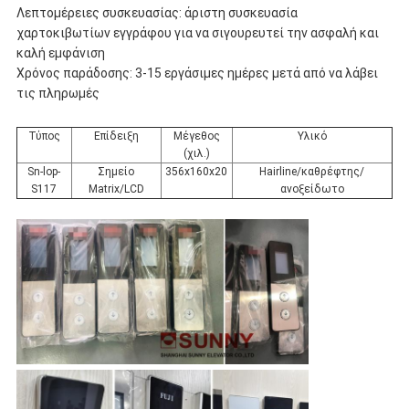
Λεπτομέρειες συσκευασίας: άριστη συσκευασία
χαρτοκιβωτίων εγγράφου για να σιγουρευτεί την ασφαλή και
καλή εμφάνιση
Χρόνος παράδοσης: 3-15 εργάσιμες ημέρες μετά από να λάβει
τις πληρωμές
Τύπος
Επίδειξη
Μέγεθος
Υλικό
(χιλ.)
Sn-lop-
Σημείο
356x160x20
Hairline/καθρέφτης/
S117
Matrix/LCD
ανοξείδωτο