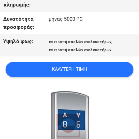
πληρωμής:
ΕΙΔΉΣΕΙΣ
Δυνατότητα
μήνας 5000 PC
προσφοράς:
ΠΕΡΙΠΤΏΣΕΙΣ
Υψηλό φως:
,
επιτροπή σπολών ανελκυστήρων
επιτροπή σπολών ανελκυστήρων
SITEMAP
ΚΑΛΎΤΕΡΗ ΤΙΜΉ
PRIVACY
POLICY