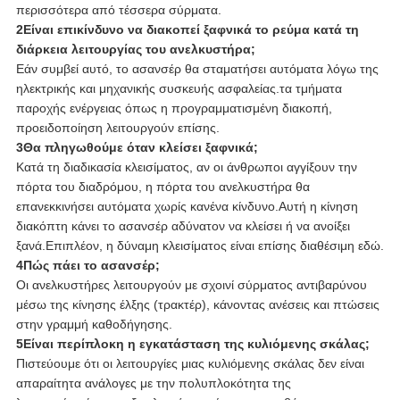
περισσότερα από τέσσερα σύρματα.
2Είναι επικίνδυνο να διακοπεί ξαφνικά το ρεύμα κατά τη
διάρκεια λειτουργίας του ανελκυστήρα;
Εάν συμβεί αυτό, το ασανσέρ θα σταματήσει αυτόματα λόγω της
ηλεκτρικής και μηχανικής συσκευής ασφαλείας.τα τμήματα
παροχής ενέργειας όπως η προγραμματισμένη διακοπή,
προειδοποίηση λειτουργούν επίσης.
3Θα πληγωθούμε όταν κλείσει ξαφνικά;
Κατά τη διαδικασία κλεισίματος, αν οι άνθρωποι αγγίξουν την
πόρτα του διαδρόμου, η πόρτα του ανελκυστήρα θα
επανεκκινήσει αυτόματα χωρίς κανένα κίνδυνο.Αυτή η κίνηση
διακόπτη κάνει το ασανσέρ αδύνατον να κλείσει ή να ανοίξει
ξανά.Επιπλέον, η δύναμη κλεισίματος είναι επίσης διαθέσιμη εδώ.
4Πώς πάει το ασανσέρ;
Οι ανελκυστήρες λειτουργούν με σχοινί σύρματος αντιβαρύνου
μέσω της κίνησης έλξης (τρακτέρ), κάνοντας ανέσεις και πτώσεις
στην γραμμή καθοδήγησης.
5Είναι περίπλοκη η εγκατάσταση της κυλιόμενης σκάλας;
Πιστεύουμε ότι οι λειτουργίες μιας κυλιόμενης σκάλας δεν είναι
απαραίτητα ανάλογες με την πολυπλοκότητα της