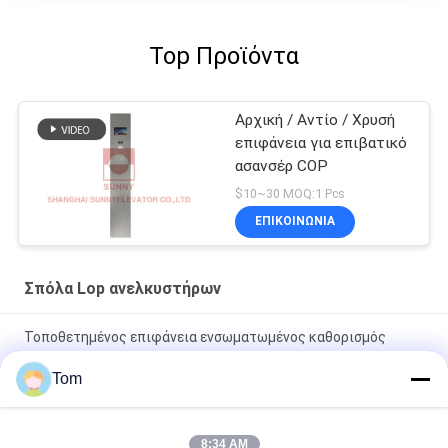
Top Προϊόντα
Αρχική / Αντίο / Χρυσή
επιφάνεια για επιβατικό
ασανσέρ COP
$10~30 MOQ:1 Pcs
ΕΠΙΚΟΙΝΩΝΙΑ
Σπόλα Lop ανελκυστήρων
Τοποθετημένος επιφάνεια ενσωματωμένος καθορισμός
τμημάτων ανελκυστήρων ανελκυστήρων επιβατών
Tom
Αεροδρόμιο Φανάρι Ανελκυστήρας Cop Lop Γκρίζο Χρώμα
AEC339 Για Ανελκυστήρα Επιβατών
8:34 AM