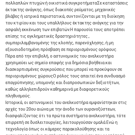
πολλαπλών πτυχών.ή οικιστικά συγκροτήματαΣε καταστάσεις
έκτακτης ανάγκης, όπως διακοπές ρεύματος, μηχανικές
βλάβες ή ιατρικά περιστατικά, συντονίζονται με τη διοίκηση
του κτιρίου και τους υπαλλήλους έκτακτης ανάγκης για την
ασφαλή εκκένωση των επιβατών.Η παρουσία τους αποτρέπει
επίσης τις εγκληματικές δραστηριότητες.,
συμπεριλαμβανομένης της κλοπής, παρενόχλησης, ή μη
εξουσιοδοτημένη πρόσβαση σε περιορισμένους ορόφους.
Πέρα από την επιβολή, ο αστυνομικός του ανελκυστήρα
χρησιμεύει ως σημείο επαφής για δημόσια βοήθεια.και
διασκορπισμένες συγκρούσεις που μπορεί να προκύψουν σε
περιορισμένους χώρουςΟ ρόλος τους απαιτεί ένα συνδυασμό
επαγρύπνησης, υπομονής και διαπροσωπικών δεξιοτήτων,
καθώς αλληλεπιδρούν καθημερινά με διαφορετικούς
πληθυσμούς.
Ιστορικά, οι αστυνομικοί του ανελκυστήρα εμφανίστηκαν στις
αρχές του 20ου αιώνα με την άνοδο των ουρανοξύστεων,
διασφαλίζοντας ότι τα πρώτα συστήματα ανελκυστήρα, τότε
επιρρεπή σε δυσλειτουργίες, λειτουργούσαν ομαλά.Ενώ η
τεχνολογία όπως οι κάμερες παρακολούθησης και τα