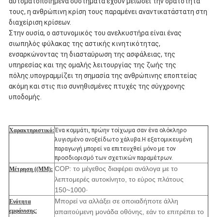
αυτοματοποιημένα συστήματα έχουν μειώσει την ορατότητά
τους, η ανθρώπινη κρίση τους παραμένει αναντικατάστατη στη
διαχείριση κρίσεων.
Στην ουσία, ο αστυνομικός του ανελκυστήρα είναι ένας
σιωπηλός φύλακας της αστικής κινητικότητας,
ενσαρκώνοντας τη διασταύρωση της ασφάλειας, της
υπηρεσίας και της ομαλής λειτουργίας της ζωής της
πόλης.υπογραμμίζει τη σημασία της ανθρώπινης εποπτείας
ακόμη και στις πιο συνηθισμένες πτυχές της σύγχρονης
υποδομής.
Χαρακτηριστικό:
Ένα κομμάτι, πρώην τοίχωμα σαν ένα ολόκληρο
λυγισμένο ανοξείδωτο χάλυβα.Η εξατομικευμένη
παραγωγή μπορεί να επιτευχθεί μόνο με τον
προσδιορισμό των σχετικών παραμέτρων.
COP: το μέγεθος διαφέρει ανάλογα με το
Μέτρηση ((MM):
λεπτομερές αυτοκίνητο, το εύρος πλάτους
150~1000·
Μπορεί να αλλάξει σε οποιαδήποτε άλλη
Ενότητα
εμφάνισης
:
απαιτούμενη μονάδα οθόνης, εάν το επιτρέπει το