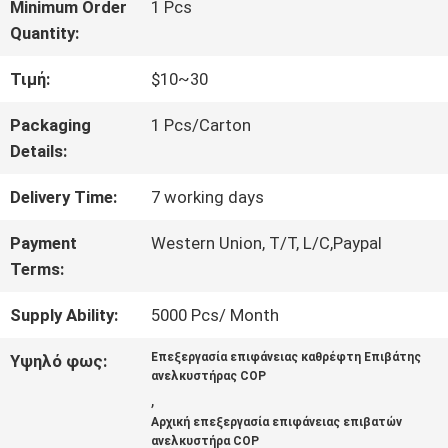
ΓΎΡΟΣ
Minimum Order
1 Pcs
Quantity:
ΕΡΓΟΣΤΑΣΊΩΝ
Τιμή:
$10~30
ΠΟΙΟΤΙΚΌΣ
Packaging
1 Pcs/Carton
Details:
ΈΛΕΓΧΟΣ
Delivery Time:
7 working days
ΜΑΣ
Payment
Western Union, T/T, L/C,Paypal
Terms:
ΕΛΆΤΕ
Supply Ability:
5000 Pcs/ Month
ΣΕ
Επεξεργασία επιφάνειας καθρέφτη Επιβάτης
Υψηλό φως:
ΕΠΑΦΉ
ανελκυστήρας COP
,
ΜΕ
Αρχική επεξεργασία επιφάνειας επιβατών
ανελκυστήρα COP