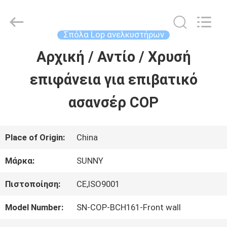
2026
SHANGHAI
SUNNY
ELEVATOR
Σπόλα Lop ανελκυστήρων
CO.,LTD.
All
Αρχική / Αντίο / Χρυσή
ΣΠΊΤΙ
Rights
Reserved.
επιφάνεια για επιβατικό
ΠΡΟΪΌΝΤΑ
ασανσέρ COP
ΒΊΝΤΕΟ
Place of Origin:
China
Μάρκα:
SUNNY
ΠΕΡΊΠΟΥ
Πιστοποίηση:
CE,ISO9001
ΕΜΕΊΣ
Model Number:
SN-COP-BCH161-Front wall