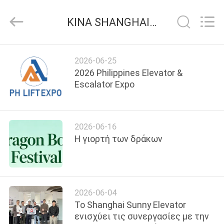
SHANGHAI
SUNNY
ELEVATOR
ΚΙΝΑ SHANGHAI SUNNY ELEVATOR CO.,LTD εταιρικά νέα
CO.,LTD.
All
Rights
Reserved.
ΣΠΊΤΙ
2026-06-25
2026 Philippines Elevator &
ΠΡΟΪΌΝΤΑ
Escalator Expo
ΒΊΝΤΕΟ
2026-06-16
Η γιορτή των δράκων
ΠΕΡΊΠΟΥ
ΕΜΕΊΣ
2026-06-04
ΓΎΡΟΣ
Το Shanghai Sunny Elevator
ΕΡΓΟΣΤΑΣΊΩΝ
ενισχύει τις συνεργασίες με την