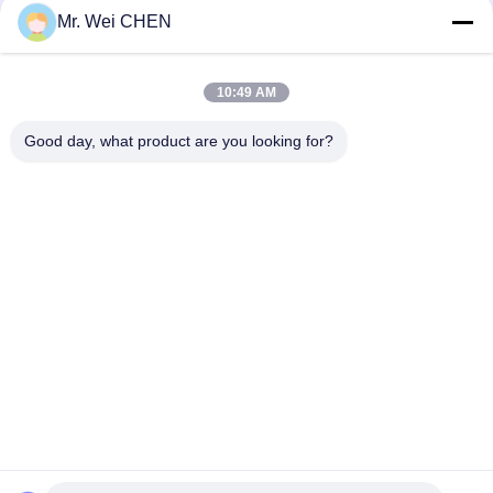
Mr. Wei CHEN
10:49 AM
loading...
Good day, what product are you looking for?
Λαϊκή κατηγορία
Όλα
Συνδεμένη Μηχανή 
Μηχανή Έλξης 
Έλξης
Gearless
Κουμπί Ώθησης 
Ράγα Οδηγών 
Ανελκυστήρων
Ανελκυστήρων
Σπόλα Lop 
Χειριστής Πορτών 
Ανελκυστήρων
Ανελκυστήρων
Ελαφριά Κουρτίνα 
Επίδειξη 
Ανελκυστήρων
Ανελκυστήρων LCD