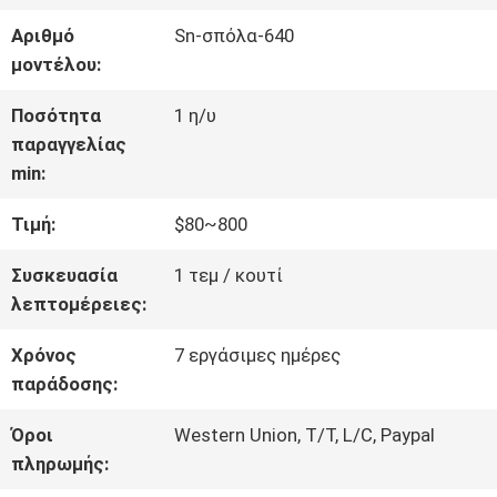
ΓΎΡΟΣ
Αριθμό
Sn-σπόλα-640
ΕΡΓΟΣΤΑΣΊΩΝ
μοντέλου:
Ποσότητα
1 η/υ
ΠΟΙΟΤΙΚΌΣ
παραγγελίας
min:
ΈΛΕΓΧΟΣ
Τιμή:
$80~800
ΜΑΣ
Συσκευασία
1 τεμ / κουτί
λεπτομέρειες:
ΕΛΆΤΕ
Χρόνος
7 εργάσιμες ημέρες
ΣΕ
παράδοσης:
ΕΠΑΦΉ
Όροι
Western Union, T/T, L/C, Paypal
πληρωμής:
ΜΕ