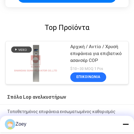
Top Προϊόντα
Αρχική / Αντίο / Χρυσή
επιφάνεια για επιβατικό
ασανσέρ COP
$10~30 MOQ:1 Pcs
ΕΠΙΚΟΙΝΩΝΙΑ
Σπόλα Lop ανελκυστήρων
Τοποθετημένος επιφάνεια ενσωματωμένος καθορισμός
τμημάτων ανελκυστήρων ανελκυστήρων επιβατών
Zoey
Αεροδρόμιο Φανάρι Ανελκυστήρας Cop Lop Γκρίζο Χρώμα