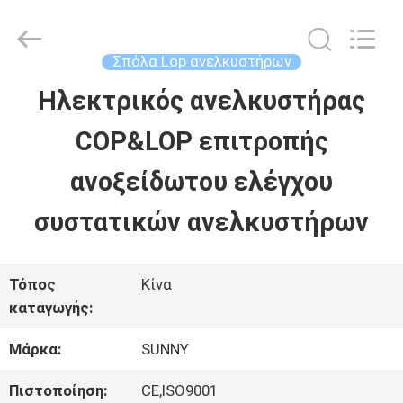
2026
SHANGHAI
SUNNY
ELEVATOR
Σπόλα Lop ανελκυστήρων
CO.,LTD.
All
Ηλεκτρικός ανελκυστήρας
ΣΠΊΤΙ
Rights
Reserved.
COP&LOP επιτροπής
ΠΡΟΪΌΝΤΑ
ανοξείδωτου ελέγχου
συστατικών ανελκυστήρων
ΒΊΝΤΕΟ
Τόπος
Κίνα
ΠΕΡΊΠΟΥ
καταγωγής:
ΕΜΕΊΣ
Μάρκα:
SUNNY
Πιστοποίηση:
CE,ISO9001