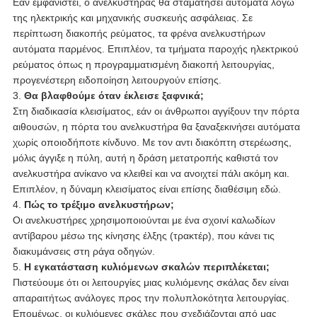
Εάν εμφανιστεί, ο ανελκυστήρας θα σταματήσει αυτόματα λόγω
της ηλεκτρικής και μηχανικής συσκευής ασφάλειας. Σε
περίπτωση διακοπής ρεύματος, τα φρένα ανελκυστήρων
αυτόματα παρμένος. Επιπλέον, τα τμήματα παροχής ηλεκτρικού
ρεύματος όπως η προγραμματισμένη διακοπή λειτουργίας,
προγενέστερη ειδοποίηση λειτουργούν επίσης.
3.
Θα βλαφθούμε όταν έκλεισε ξαφνικά;
Στη διαδικασία κλεισίματος, εάν οι άνθρωποι αγγίξουν την πόρτα
αιθουσών, η πόρτα του ανελκυστήρα θα ξαναξεκινήσει αυτόματα
χωρίς οποιοδήποτε κίνδυνο. Με τον αντι διακόπτη στερέωσης,
μόλις άγγιξε η πύλη, αυτή η δράση μετατροπής καθιστά τον
ανελκυστήρα ανίκανο να κλειθεί και να ανοιχτεί πάλι ακόμη και.
Επιπλέον, η δύναμη κλεισίματος είναι επίσης διαθέσιμη εδώ.
4.
Πώς το τρέξιμο ανελκυστήρων;
Οι ανελκυστήρες χρησιμοποιούνται με ένα σχοινί καλωδίων
αντίβαρου μέσω της κίνησης έλξης (τρακτέρ), που κάνει τις
διακυμάνσεις στη ράγα οδηγών.
5.
Η εγκατάσταση κυλιόμενων σκαλών περιπλέκεται;
Πιστεύουμε ότι οι λειτουργίες μιας κυλιόμενης σκάλας δεν είναι
απαραιτήτως ανάλογες προς την πολυπλοκότητα λειτουργίας.
Επομένως, οι κυλιόμενες σκάλες που σχεδιάζονται από μας