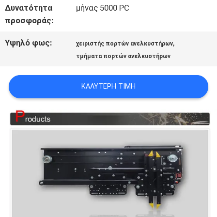
Δυνατότητα
μήνας 5000 PC
προσφοράς:
ΕΙΔΉΣΕΙΣ
Υψηλό φως:
,
χειριστής πορτών ανελκυστήρων
τμήματα πορτών ανελκυστήρων
ΠΕΡΙΠΤΏΣΕΙΣ
ΚΑΛΎΤΕΡΗ ΤΙΜΉ
SITEMAP
PRIVACY
POLICY