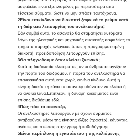
ασφαλείας είναι εξοπλισμένος με περισσότερα από
τέσσερα σύρματα, ώστε να μην σπάσει ταυτόχρονα.
2Είναι επικίνδυνο να διακοπεί ξαφνικά το ρεύμα κατά
τη διάρκεια λειτουργίας του ανελκυστήρα;
Εάν συμβεί αυτό, το ασανσέρ θα σταματήσει αυτόματα
λόγω της ηλεκτρικής και μηχανικής συσκευής ασφαλείας.τα
τμήματα παροχής ενέργειας όπως η προγραμματισμένη
διακοπή, προειδοποίηση λειτουργούν επίσης.
3Θα πληγωθούμε όταν κλείσει ξαφνικά;
Κατά τη διαδικασία κλεισίματος, αν οι άνθρωποι αγγίξουν
την πόρτα του διαδρόμου, η πόρτα του ανελκυστήρα θα
επανεκκινήσει αυτόματα χωρίς κανένα κίνδυνο.Αυτή η
κίνηση διακόπτη κάνει το ασανσέρ αδύνατον να κλείσει ή
να ανοίξει ξανά.Επιπλέον, η δύναμη κλεισίματος είναι
επίσης διαθέσιμη εδώ.
4Πώς πάει το ασανσέρ;
Οι ανελκυστήρες λειτουργούν με σχοινί σύρματος
αντιβαρύνου μέσω της κίνησης έλξης (τρακτέρ), κάνοντας
ανέσεις και πτώσεις στην γραμμή καθοδήγησης.
5Είναι περίπλοκη η εγκατάσταση της κυλιόμενης