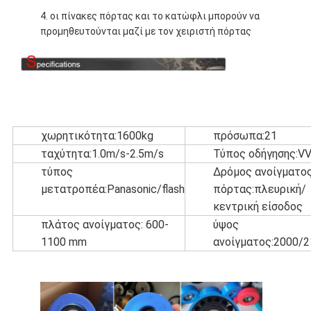
4. οι πίνακες πόρτας και το κατώφλι μπορούν να
προμηθευτούνται μαζί με τον χειριστή πόρτας
χωρητικότητα:1600kg
πρόσωπα:21
ταχύτητα:1.0m/s-2.5m/s
Τύπος οδήγησης:V
τύπος
Δρόμος ανοίγματο
μετατροπέα:Panasonic/flash
πόρτας:πλευρική/
κεντρική είσοδος
πλάτος ανοίγματος: 600-
ύψος
1100 mm
ανοίγματος:2000/