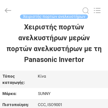
2026
SHANGHAI
SUNNY
ELEVATOR
Χειριστής πορτών ανελκυστήρων
CO.,LTD.
All
Χειριστής πορτών
ΣΠΊΤΙ
Rights
Reserved.
ανελκυστήρων μερών
ΠΡΟΪΌΝΤΑ
πορτών ανελκυστήρων με τη
Panasonic Invertor
ΒΊΝΤΕΟ
Τόπος
Κίνα
ΠΕΡΊΠΟΥ
καταγωγής:
ΕΜΕΊΣ
Μάρκα:
SUNNY
Πιστοποίηση:
CCC, ISO9001