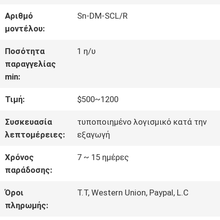
ΓΎΡΟΣ
Αριθμό
Sn-DM-SCL/R
ΕΡΓΟΣΤΑΣΊΩΝ
μοντέλου:
Ποσότητα
1 η/υ
ΠΟΙΟΤΙΚΌΣ
παραγγελίας
min:
ΈΛΕΓΧΟΣ
Τιμή:
$500~1200
ΜΑΣ
Συσκευασία
τυποποιημένο λογισμικό κατά την
λεπτομέρειες:
εξαγωγή
ΕΛΆΤΕ
Χρόνος
7 ~ 15 ημέρες
ΣΕ
παράδοσης:
ΕΠΑΦΉ
Όροι
T.T, Western Union, Paypal, L.C
πληρωμής:
ΜΕ