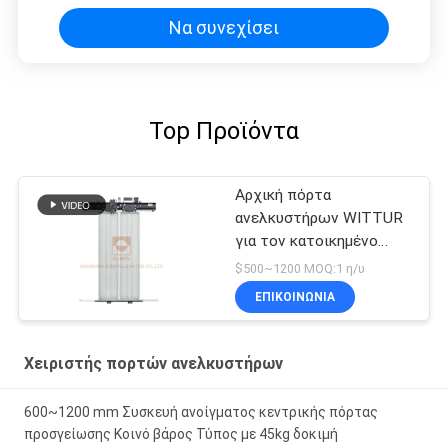
Να συνεχίσει
Top Προϊόντα
Αρχική πόρτα
ανελκυστήρων WITTUR
για τον κατοικημένο
χειριστή πορτών
$500~1200 MOQ:1 η/υ
ανελκυστήρων
ΕΠΙΚΟΙΝΩΝΙΑ
Χειριστής πορτών ανελκυστήρων
600~1200 mm Συσκευή ανοίγματος κεντρικής πόρτας
προσγείωσης Κοινό βάρος Τύπος με 45kg δοκιμή