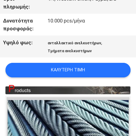
πληρωμής:
ΕΙΔΉΣΕΙΣ
Δυνατότητα
10.000 pcs/μήνα
προσφοράς:
ΠΕΡΙΠΤΏΣΕΙΣ
Υψηλό φως:
,
ανταλλακτικό ανελκυστήρων
Τμήματα ανελκυστήρων
SITEMAP
ΚΑΛΎΤΕΡΗ ΤΙΜΉ
PRIVACY
POLICY