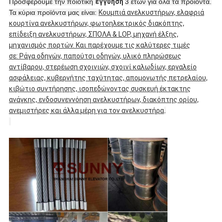
Προσφέρουμε την ποιοτική
εγγύηση
3 ετών για όλα τα προϊόντα.
Τα κύρια προϊόντα μας είναι:
Κουμπιά ανελκυστήρων, ελαφριά
κουρτίνα ανελκυστήρων, φωτοηλεκτρικός διακόπτης,
επίδειξη ανελκυστήρων, ΣΠΟΛΑ & LOP, μηχανή έλξης,
μηχανισμός πορτών. Και παρέχουμε τις καλύτερες τιμές
σε: Ράγα οδηγών, παπούτσι οδηγών, υλικό πληρώσεως
αντίβαρου, στερέωση σχοινιών, σχοινί καλωδίων, εργαλείο
ασφάλειας, κυβερνήτης ταχύτητας, απομονωτής πετρελαίου,
κιβώτιο συντήρησης, ισοπεδώνοντας συσκευή έκτακτης
ανάγκης, ενδοσυνεννόηση ανελκυστήρων, διακόπτης ορίου,
ανεμιστήρες και άλλα μέρη για τον ανελκυστήρα
.