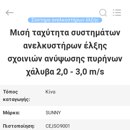
2026
SHANGHAI
SUNNY
ELEVATOR
Σύστημα ανελκυστήρων έλξης
CO.,LTD.
All
Μισή ταχύτητα συστημάτων
ΣΠΊΤΙ
Rights
Reserved.
ανελκυστήρων έλξης
ΠΡΟΪΌΝΤΑ
σχοινιών ανύψωσης πυρήνων
χάλυβα 2,0 - 3,0 m/s
ΒΊΝΤΕΟ
Τόπος
Κίνα
ΠΕΡΊΠΟΥ
καταγωγής:
ΕΜΕΊΣ
Μάρκα:
SUNNY
Πιστοποίηση:
CE,ISO9001