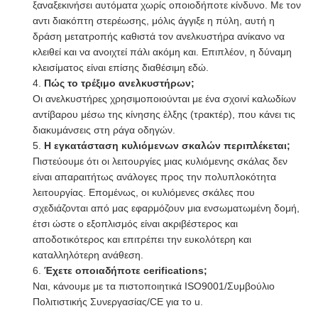
ξαναξεκινήσει αυτόματα χωρίς οποιοδήποτε κίνδυνο. Με τον
αντι διακόπτη στερέωσης, μόλις άγγιξε η πύλη, αυτή η
δράση μετατροπής καθιστά τον ανελκυστήρα ανίκανο να
κλειθεί και να ανοιχτεί πάλι ακόμη και. Επιπλέον, η δύναμη
κλεισίματος είναι επίσης διαθέσιμη εδώ.
4.
Πώς το τρέξιμο ανελκυστήρων;
Οι ανελκυστήρες χρησιμοποιούνται με ένα σχοινί καλωδίων
αντίβαρου μέσω της κίνησης έλξης (τρακτέρ), που κάνει τις
διακυμάνσεις στη ράγα οδηγών.
5.
Η εγκατάσταση κυλιόμενων σκαλών περιπλέκεται;
Πιστεύουμε ότι οι λειτουργίες μιας κυλιόμενης σκάλας δεν
είναι απαραιτήτως ανάλογες προς την πολυπλοκότητα
λειτουργίας. Επομένως, οι κυλιόμενες σκάλες που
σχεδιάζονται από μας εφαρμόζουν μια ενσωματωμένη δομή,
έτσι ώστε ο εξοπλισμός είναι ακριβέστερος και
αποδοτικότερος και επιτρέπει την ευκολότερη και
καταλληλότερη ανάθεση.
6.
Έχετε οποιαδήποτε cerifications;
Ναι, κάνουμε με τα πιστοποιητικά ISO9001/Συμβούλιο
Πολιτιστικής Συνεργασίας/CE για το u.