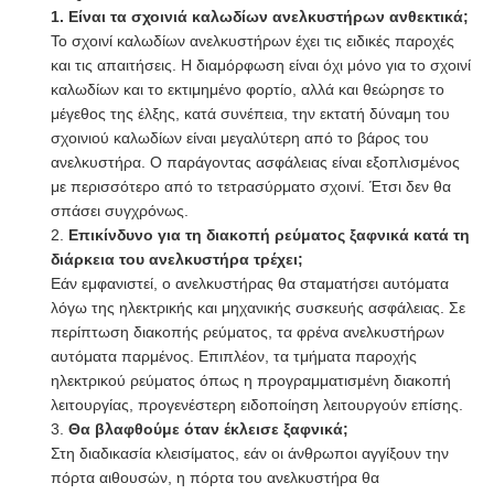
1. Είναι τα σχοινιά καλωδίων ανελκυστήρων ανθεκτικά;
Το σχοινί καλωδίων ανελκυστήρων έχει τις ειδικές παροχές
και τις απαιτήσεις. Η διαμόρφωση είναι όχι μόνο για το σχοινί
καλωδίων και το εκτιμημένο φορτίο, αλλά και θεώρησε το
μέγεθος της έλξης, κατά συνέπεια, την εκτατή δύναμη του
σχοινιού καλωδίων είναι μεγαλύτερη από το βάρος του
ανελκυστήρα. Ο παράγοντας ασφάλειας είναι εξοπλισμένος
με περισσότερο από το τετρασύρματο σχοινί. Έτσι δεν θα
σπάσει συγχρόνως.
2.
Επικίνδυνο για τη διακοπή ρεύματος ξαφνικά κατά τη
διάρκεια του ανελκυστήρα τρέχει;
Εάν εμφανιστεί, ο ανελκυστήρας θα σταματήσει αυτόματα
λόγω της ηλεκτρικής και μηχανικής συσκευής ασφάλειας. Σε
περίπτωση διακοπής ρεύματος, τα φρένα ανελκυστήρων
αυτόματα παρμένος. Επιπλέον, τα τμήματα παροχής
ηλεκτρικού ρεύματος όπως η προγραμματισμένη διακοπή
λειτουργίας, προγενέστερη ειδοποίηση λειτουργούν επίσης.
3.
Θα βλαφθούμε όταν έκλεισε ξαφνικά;
Στη διαδικασία κλεισίματος, εάν οι άνθρωποι αγγίξουν την
πόρτα αιθουσών, η πόρτα του ανελκυστήρα θα