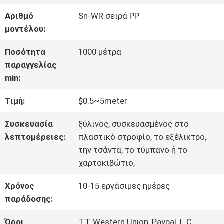
ΓΎΡΟΣ
Αριθμό
Sn-WR σειρά PP
ΕΡΓΟΣΤΑΣΊΩΝ
μοντέλου:
Ποσότητα
1000 μέτρα
ΠΟΙΟΤΙΚΌΣ
παραγγελίας
min:
ΈΛΕΓΧΟΣ
Τιμή:
$0.5~5meter
ΜΑΣ
Συσκευασία
ξύλινος, συσκευασμένος στο
λεπτομέρειες:
πλαστικό στροφίο, το εξέλικτρο,
ΕΛΆΤΕ
την τσάντα, το τύμπανο ή το
χαρτοκιβώτιο,
ΣΕ
Χρόνος
10-15 εργάσιμες ημέρες
ΕΠΑΦΉ
παράδοσης:
ΜΕ
Όροι
T.T, Western Union, Paypal, L.C