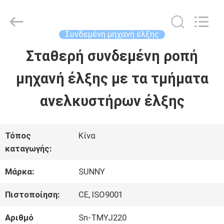
2026
SHANGHAI
SUNNY
ELEVATOR
Συνδεμένη μηχανή έλξης
CO.,LTD.
All
Σταθερή συνδεμένη ροπή
ΣΠΊΤΙ
Rights
Reserved.
μηχανή έλξης με τα τμήματα
ΠΡΟΪΌΝΤΑ
ανελκυστήρων έλξης
ΒΊΝΤΕΟ
Τόπος
Κίνα
καταγωγής:
ΠΕΡΊΠΟΥ
Μάρκα:
SUNNY
ΕΜΕΊΣ
Πιστοποίηση:
CE, ISO9001
Αριθμό
Sn-TMYJ220