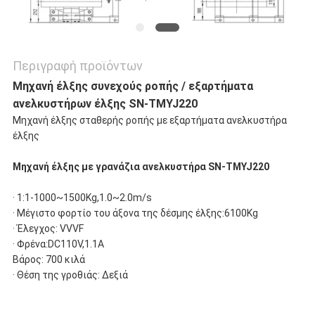
Περιγραφή προϊόντων
Μηχανή έλξης συνεχούς ροπής / εξαρτήματα
ανελκυστήρων έλξης SN-TMYJ220
Μηχανή έλξης σταθερής ροπής με εξαρτήματα ανελκυστήρα
έλξης
Μηχανή έλξης με γρανάζια ανελκυστήρα SN-TMYJ220
· 1:1-1000~1500Kg,1.0~2.0m/s
· Μέγιστο φορτίο του άξονα της δέσμης έλξης:6100Kg
· Έλεγχος: VVVF
· Φρένα:DC110V,1.1Α
Βάρος: 700 κιλά
· Θέση της γροθιάς: Δεξιά