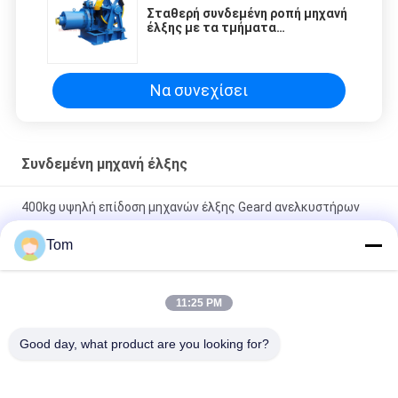
Σταθερή συνδεμένη ροπή μηχανή
έλξης με τα τμήματα
ανελκυστήρων έλξης
Να συνεχίσει
Συνδεμένη μηχανή έλξης
400kg υψηλή επίδοση μηχανών έλξης Geard ανελκυστήρων
επιβατών
Tom
Συνδεμένη μηχανή Torin έλξης VVVF Dumbwaiter/μέρη
DC110V 1.4A ανελκυστήρων
11:25 PM
1.0m/S VVVF Compact Lift Geared Traction Machine with
Good day, what product are you looking for?
Elevator Ανταλλακτικά