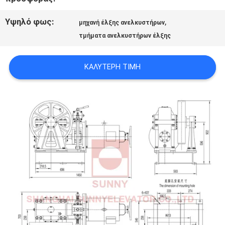
Υψηλό φως:
,
ΕΙΔΉΣΕΙΣ
μηχανή έλξης ανελκυστήρων
τμήματα ανελκυστήρων έλξης
ΠΕΡΙΠΤΏΣΕΙΣ
ΚΑΛΎΤΕΡΗ ΤΙΜΉ
SITEMAP
PRIVACY
POLICY