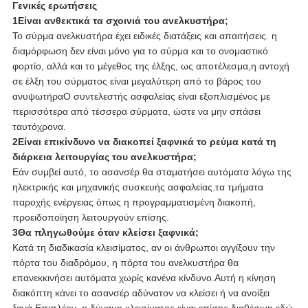
Γενικές ερωτήσεις
1Είναι ανθεκτικά τα σχοινιά του ανελκυστήρα;
Το σύρμα ανελκυστήρα έχει ειδικές διατάξεις και απαιτήσεις. η
διαμόρφωση δεν είναι μόνο για το σύρμα και το ονομαστικό
φορτίο, αλλά και το μέγεθος της έλξης, ως αποτέλεσμα,η αντοχή
σε έλξη του σύρματος είναι μεγαλύτερη από το βάρος του
ανυψωτήραΟ συντελεστής ασφαλείας είναι εξοπλισμένος με
περισσότερα από τέσσερα σύρματα, ώστε να μην σπάσει
ταυτόχρονα.
2Είναι επικίνδυνο να διακοπεί ξαφνικά το ρεύμα κατά τη
διάρκεια λειτουργίας του ανελκυστήρα;
Εάν συμβεί αυτό, το ασανσέρ θα σταματήσει αυτόματα λόγω της
ηλεκτρικής και μηχανικής συσκευής ασφαλείας.τα τμήματα
παροχής ενέργειας όπως η προγραμματισμένη διακοπή,
προειδοποίηση λειτουργούν επίσης.
3Θα πληγωθούμε όταν κλείσει ξαφνικά;
Κατά τη διαδικασία κλεισίματος, αν οι άνθρωποι αγγίξουν την
πόρτα του διαδρόμου, η πόρτα του ανελκυστήρα θα
επανεκκινήσει αυτόματα χωρίς κανένα κίνδυνο.Αυτή η κίνηση
διακόπτη κάνει το ασανσέρ αδύνατον να κλείσει ή να ανοίξει
ξανά.Επιπλέον, η δύναμη κλεισίματος είναι επίσης διαθέσιμη εδώ.