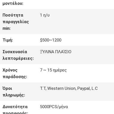
ΓΎΡΟΣ
μοντέλου:
ΕΡΓΟΣΤΑΣΊΩΝ
Ποσότητα
1 η/υ
παραγγελίας
min:
ΠΟΙΟΤΙΚΌΣ
Τιμή:
$500~1200
ΈΛΕΓΧΟΣ
Συσκευασία
ΞΎΛΙΝΑ ΠΛΑΊΣΙΟ
λεπτομέρειες:
ΜΑΣ
Χρόνος
7 ~ 15 ημέρες
ΕΛΆΤΕ
παράδοσης:
ΣΕ
Όροι
T.T, Western Union, Paypal, L.C
πληρωμής:
ΕΠΑΦΉ
Δυνατότητα
5000PCS/μήνα
ΜΕ
προσφοράς: