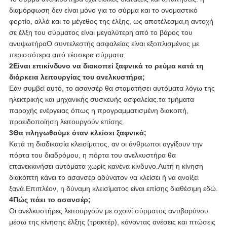
διαμόρφωση δεν είναι μόνο για το σύρμα και το ονομαστικό
φορτίο, αλλά και το μέγεθος της έλξης, ως αποτέλεσμα,η αντοχή
σε έλξη του σύρματος είναι μεγαλύτερη από το βάρος του
ανυψωτήραΟ συντελεστής ασφαλείας είναι εξοπλισμένος με
περισσότερα από τέσσερα σύρματα.
2Είναι επικίνδυνο να διακοπεί ξαφνικά το ρεύμα κατά τη
διάρκεια λειτουργίας του ανελκυστήρα;
Εάν συμβεί αυτό, το ασανσέρ θα σταματήσει αυτόματα λόγω της
ηλεκτρικής και μηχανικής συσκευής ασφαλείας.τα τμήματα
παροχής ενέργειας όπως η προγραμματισμένη διακοπή,
προειδοποίηση λειτουργούν επίσης.
3Θα πληγωθούμε όταν κλείσει ξαφνικά;
Κατά τη διαδικασία κλεισίματος, αν οι άνθρωποι αγγίξουν την
πόρτα του διαδρόμου, η πόρτα του ανελκυστήρα θα
επανεκκινήσει αυτόματα χωρίς κανένα κίνδυνο.Αυτή η κίνηση
διακόπτη κάνει το ασανσέρ αδύνατον να κλείσει ή να ανοίξει
ξανά.Επιπλέον, η δύναμη κλεισίματος είναι επίσης διαθέσιμη εδώ.
4Πώς πάει το ασανσέρ;
Οι ανελκυστήρες λειτουργούν με σχοινί σύρματος αντιβαρύνου
μέσω της κίνησης έλξης (τρακτέρ), κάνοντας ανέσεις και πτώσεις