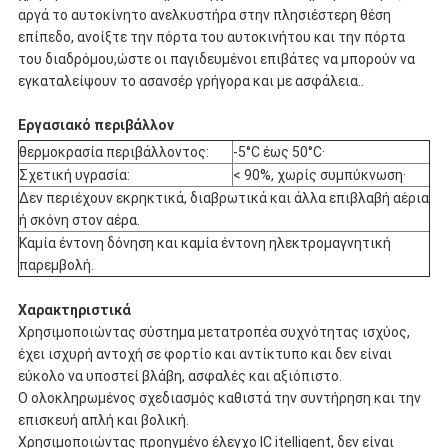
αργά το αυτοκίνητο ανελκυστήρα στην πλησιέστερη θέση
επίπεδο, ανοίξτε την πόρτα του αυτοκινήτου και την πόρτα
του διαδρόμου,ώστε οι παγιδευμένοι επιβάτες να μπορούν να
εγκαταλείψουν το ασανσέρ γρήγορα και με ασφάλεια..
Εργασιακό περιβάλλον
θερμοκρασία περιβάλλοντος:
-5°C έως 50°C·
Σχετική υγρασία:
< 90%, χωρίς συμπύκνωση·
Δεν περιέχουν εκρηκτικά, διαβρωτικά και άλλα επιβλαβή αέρια
ή σκόνη στον αέρα.
Καμία έντονη δόνηση και καμία έντονη ηλεκτρομαγνητική
παρεμβολή.
Χαρακτηριστικά
Χρησιμοποιώντας σύστημα μετατροπέα συχνότητας ισχύος,
έχει ισχυρή αντοχή σε φορτίο και αντίκτυπο και δεν είναι
εύκολο να υποστεί βλάβη, ασφαλές και αξιόπιστο.
Ο ολοκληρωμένος σχεδιασμός καθιστά την συντήρηση και την
επισκευή απλή και βολική.
Χρησιμοποιώντας προηγμένο έλεγχο IC itelligent, δεν είναι