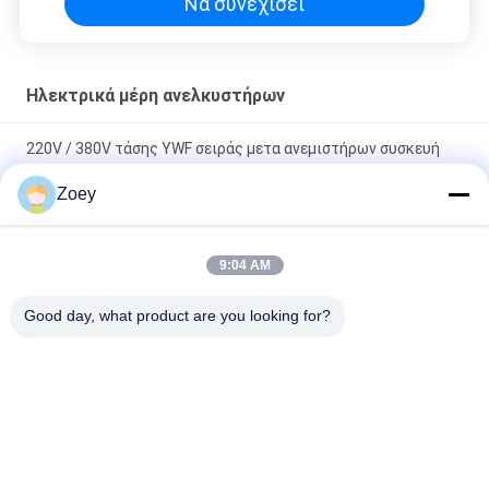
Να συνεχίσει
Ηλεκτρικά μέρη ανελκυστήρων
220V / 380V τάσης YWF σειράς μετα ανεμιστήρων συσκευή
διάσωσης ανελκυστήρων αυτόματη
Zoey
40 - 75W αξονική οριζόντια/κάθετη εγκατάσταση μηχανών
ανεμιστήρων και συνεχής λειτουργία
9:04 AM
Αποστειρώνοντας ανώτατη διάμετρος 380mm ανεμιστήρας
Good day, what product are you looking for?
ανελκυστήρων 220V 40W για τον ανελκυστήρα
Λαϊκή κατηγορία
Όλα
Συνδεμένη Μηχανή 
Μηχανή Έλξης 