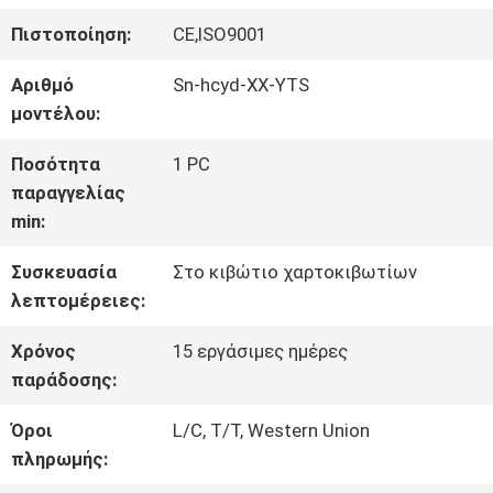
ΓΎΡΟΣ
Πιστοποίηση:
CE,ISO9001
ΕΡΓΟΣΤΑΣΊΩΝ
Αριθμό
Sn-hcyd-ΧΧ-YTS
μοντέλου:
ΠΟΙΟΤΙΚΌΣ
Ποσότητα
1 PC
ΈΛΕΓΧΟΣ
παραγγελίας
min:
ΜΑΣ
Συσκευασία
Στο κιβώτιο χαρτοκιβωτίων
λεπτομέρειες:
ΕΛΆΤΕ
Χρόνος
15 εργάσιμες ημέρες
ΣΕ
παράδοσης:
ΕΠΑΦΉ
Όροι
L/C, T/T, Western Union
πληρωμής:
ΜΕ