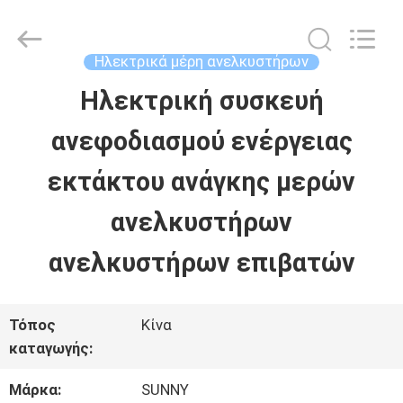
2026
SHANGHAI
SUNNY
ELEVATOR
Ηλεκτρικά μέρη ανελκυστήρων
CO.,LTD.
All
Ηλεκτρική συσκευή
ΣΠΊΤΙ
Rights
Reserved.
ανεφοδιασμού ενέργειας
ΠΡΟΪΌΝΤΑ
εκτάκτου ανάγκης μερών
ανελκυστήρων
ΒΊΝΤΕΟ
ανελκυστήρων επιβατών
ΠΕΡΊΠΟΥ
Τόπος
Κίνα
ΕΜΕΊΣ
καταγωγής:
Μάρκα:
SUNNY