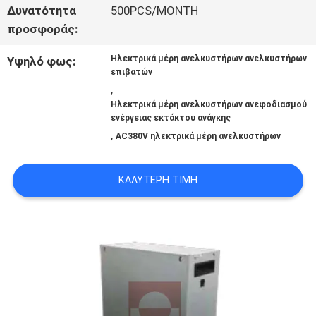
Δυνατότητα
500PCS/MONTH
προσφοράς:
ΕΙΔΉΣΕΙΣ
Ηλεκτρικά μέρη ανελκυστήρων ανελκυστήρων
Υψηλό φως:
επιβατών
ΠΕΡΙΠΤΏΣΕΙΣ
,
Ηλεκτρικά μέρη ανελκυστήρων ανεφοδιασμού
ενέργειας εκτάκτου ανάγκης
,
AC380V ηλεκτρικά μέρη ανελκυστήρων
SITEMAP
ΚΑΛΎΤΕΡΗ ΤΙΜΉ
PRIVACY
POLICY