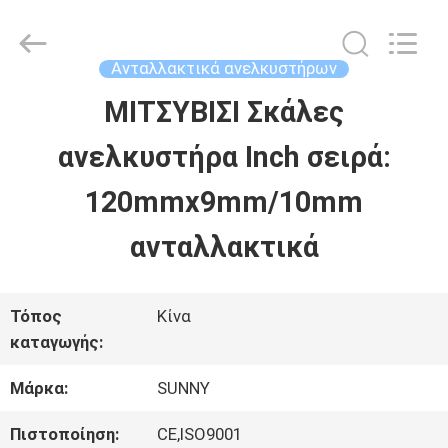
2026
SHANGHAI
SUNNY
ELEVATOR
Ανταλλακτικά ανελκυστήρων
CO.,LTD.
All
ΜΙΤΣΥΒΙΣΙ Σκάλες
ΣΠΊΤΙ
Rights
Reserved.
ανελκυστήρα Inch σειρά:
ΠΡΟΪΌΝΤΑ
120mmx9mm/10mm
ανταλλακτικά
ΒΊΝΤΕΟ
Τόπος
Κίνα
ΠΕΡΊΠΟΥ
καταγωγής:
ΕΜΕΊΣ
Μάρκα:
SUNNY
Πιστοποίηση:
CE,ISO9001