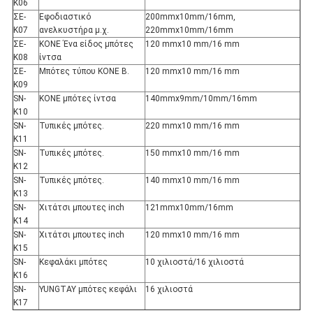
Κ06
ΣΕ-
Εφοδιαστικό
200mmx10mm/16mm,
Κ07
ανελκυστήρα μ.χ.
220mmx10mm/16mm
ΣΕ-
KONE Ένα είδος μπότες
120 mmx10 mm/16 mm
Κ08
ίντσα
ΣΕ-
Μπότες τύπου KONE B.
120 mmx10 mm/16 mm
Κ09
SN-
KONE μπότες ίντσα
140mmx9mm/10mm/16mm
K10
SN-
Τυπικές μπότες.
220 mmx10 mm/16 mm
K11
SN-
Τυπικές μπότες.
150 mmx10 mm/16 mm
K12
SN-
Τυπικές μπότες.
140 mmx10 mm/16 mm
K13
SN-
Χιτάτσι μπουτες inch
121mmx10mm/16mm
K14
SN-
Χιτάτσι μπουτες inch
120 mmx10 mm/16 mm
K15
SN-
Κεφαλάκι μπότες
10 χιλιοστά/16 χιλιοστά
K16
SN-
YUNGTAY μπότες κεφάλι
16 χιλιοστά
K17