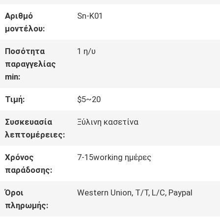
ΓΎΡΟΣ
Αριθμό
Sn-K01
ΕΡΓΟΣΤΑΣΊΩΝ
μοντέλου:
Ποσότητα
1 η/υ
ΠΟΙΟΤΙΚΌΣ
παραγγελίας
min:
ΈΛΕΓΧΟΣ
Τιμή:
$5~20
ΜΑΣ
Συσκευασία
Ξύλινη κασετίνα
λεπτομέρειες:
ΕΛΆΤΕ
Χρόνος
7-15working ημέρες
ΣΕ
παράδοσης:
ΕΠΑΦΉ
Όροι
Western Union, T/T, L/C, Paypal
πληρωμής:
ΜΕ