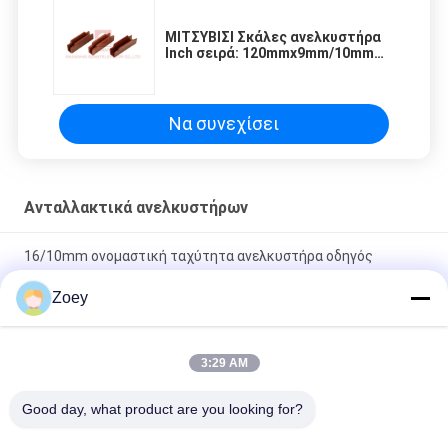
ΜΙΤΣΥΒΙΣΙ Σκάλες ανελκυστήρα
Inch σειρά: 120mmx9mm/10mm
ανταλλακτικά
Να συνεχίσει
Ανταλλακτικά ανελκυστήρων
16/10mm ονομαστική ταχύτητα ανελκυστήρα οδηγός
συρρίκνωσης ανελκυστήρα υποδημάτων εξαρτήματα
Zoey
Προϊόντα που χρησιμοποιούνται για την κατασκευή ή την
κατασκευή αυτοκινήτων
3:29 AM
Αλυσίδες οδηγών για ανελκυστήρες πλάτος των ράλιων
Good day, what product are you looking for?
οδηγών 9mm/10mm/16mm