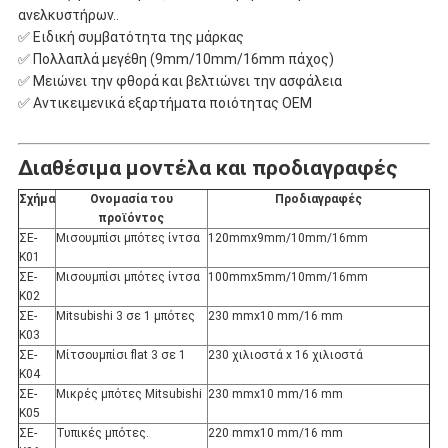
ανελκυστήρων..
✅ Ειδική συμβατότητα της μάρκας
✅ Πολλαπλά μεγέθη (9mm/10mm/16mm πάχος)
✅ Μειώνει την φθορά και βελτιώνει την ασφάλεια
✅ Αντικειμενικά εξαρτήματα ποιότητας OEM
Διαθέσιμα μοντέλα και προδιαγραφές
Σχήμα
Ονομασία του
Προδιαγραφές
προϊόντος
ΣΕ-
Μισουμπίσι μπότες ίντσα
120mmx9mm/10mm/16mm
Κ01
ΣΕ-
Μισουμπίσι μπότες ίντσα
100mmx5mm/10mm/16mm
Κ02
ΣΕ-
Mitsubishi 3 σε 1 μπότες
230 mmx10 mm/16 mm
Κ03
ΣΕ-
Μίτσουμπίσι flat 3 σε 1
230 χιλιοστά x 16 χιλιοστά
Κ04
ΣΕ-
Μικρές μπότες Mitsubishi
230 mmx10 mm/16 mm
Κ05
ΣΕ-
Τυπικές μπότες.
220 mmx10 mm/16 mm