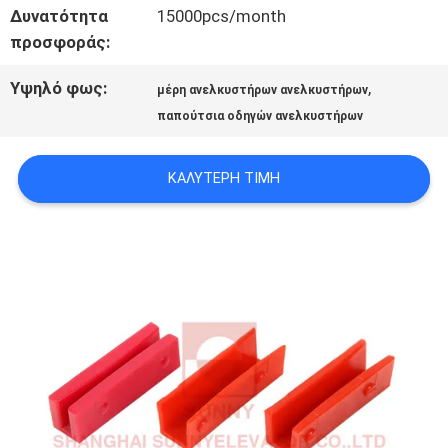
Δυνατότητα
15000pcs/month
προσφοράς:
ΕΙΔΉΣΕΙΣ
Υψηλό φως:
,
μέρη ανελκυστήρων ανελκυστήρων
παπούτσια οδηγών ανελκυστήρων
ΠΕΡΙΠΤΏΣΕΙΣ
ΚΑΛΎΤΕΡΗ ΤΙΜΉ
SITEMAP
PRIVACY
POLICY