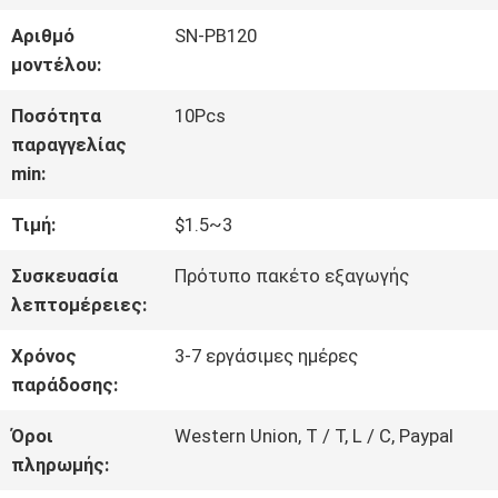
ΓΎΡΟΣ
Αριθμό
SN-PB120
ΕΡΓΟΣΤΑΣΊΩΝ
μοντέλου:
Ποσότητα
10Pcs
ΠΟΙΟΤΙΚΌΣ
παραγγελίας
min:
ΈΛΕΓΧΟΣ
Τιμή:
$1.5~3
ΜΑΣ
Συσκευασία
Πρότυπο πακέτο εξαγωγής
λεπτομέρειες:
ΕΛΆΤΕ
Χρόνος
3-7 εργάσιμες ημέρες
ΣΕ
παράδοσης:
ΕΠΑΦΉ
Όροι
Western Union, T / T, L / C, Paypal
πληρωμής:
ΜΕ