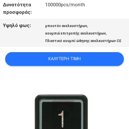
Δυνατότητα
100000pcs/month
προσφοράς:
ΕΙΔΉΣΕΙΣ
Υψηλό φως:
,
μπουτόν ανελκυστήρων
,
κουμπιά επιτροπής ανελκυστήρων
ΠΕΡΙΠΤΏΣΕΙΣ
Πλαστικό κουμπί ώθησης ανελκυστήρων CE
SITEMAP
ΚΑΛΎΤΕΡΗ ΤΙΜΉ
PRIVACY
POLICY