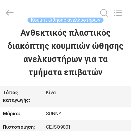
2026
SHANGHAI
SUNNY
ELEVATOR
Κουμπί ώθησης ανελκυστήρων
CO.,LTD.
All
Ανθεκτικός πλαστικός
ΣΠΊΤΙ
Rights
Reserved.
διακόπτης κουμπιών ώθησης
ΠΡΟΪΌΝΤΑ
ανελκυστήρων για τα
τμήματα επιβατών
ΒΊΝΤΕΟ
Τόπος
Κίνα
ΠΕΡΊΠΟΥ
καταγωγής:
ΕΜΕΊΣ
Μάρκα:
SUNNY
Πιστοποίηση:
CE,ISO9001