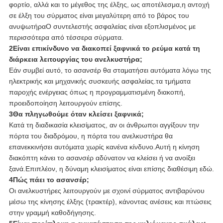
φορτίο, αλλά και το μέγεθος της έλξης, ως αποτέλεσμα,η αντοχή
σε έλξη του σύρματος είναι μεγαλύτερη από το βάρος του
ανυψωτήραΟ συντελεστής ασφαλείας είναι εξοπλισμένος με
περισσότερα από τέσσερα σύρματα.
2Είναι επικίνδυνο να διακοπεί ξαφνικά το ρεύμα κατά τη
διάρκεια λειτουργίας του ανελκυστήρα;
Εάν συμβεί αυτό, το ασανσέρ θα σταματήσει αυτόματα λόγω της
ηλεκτρικής και μηχανικής συσκευής ασφαλείας.τα τμήματα
παροχής ενέργειας όπως η προγραμματισμένη διακοπή,
προειδοποίηση λειτουργούν επίσης.
3Θα πληγωθούμε όταν κλείσει ξαφνικά;
Κατά τη διαδικασία κλεισίματος, αν οι άνθρωποι αγγίξουν την
πόρτα του διαδρόμου, η πόρτα του ανελκυστήρα θα
επανεκκινήσει αυτόματα χωρίς κανένα κίνδυνο.Αυτή η κίνηση
διακόπτη κάνει το ασανσέρ αδύνατον να κλείσει ή να ανοίξει
ξανά.Επιπλέον, η δύναμη κλεισίματος είναι επίσης διαθέσιμη εδώ.
4Πώς πάει το ασανσέρ;
Οι ανελκυστήρες λειτουργούν με σχοινί σύρματος αντιβαρύνου
μέσω της κίνησης έλξης (τρακτέρ), κάνοντας ανέσεις και πτώσεις
στην γραμμή καθοδήγησης.