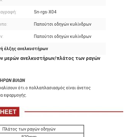
ιαγραφή:
Sn-rgs-X04
υπο:
Παπούτσι οδηγών κυλίνδρων
ν:
Παπούτσι οδηγών κυλίνδρων
νή έλξης ανελκυστήρων
ων μερών ανελκυστήρων/πλάτος των ραγών
ΤΗΡΩΝ ΒΙΛΩΝ
φαλίσουν ότι ο πολλαπλασιασμός είναι άνετος
έα εφαρμογής.
Πλάτος των ραγών οδηγών