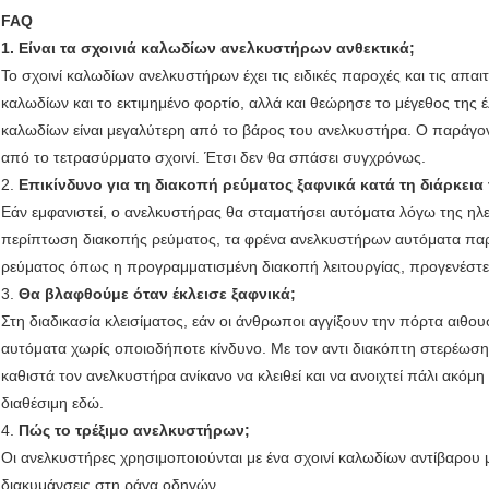
FAQ
1. Είναι τα σχοινιά καλωδίων ανελκυστήρων ανθεκτικά;
Το σχοινί καλωδίων ανελκυστήρων έχει τις ειδικές παροχές και τις απαιτ
καλωδίων και το εκτιμημένο φορτίο, αλλά και θεώρησε το μέγεθος της έ
καλωδίων είναι μεγαλύτερη από το βάρος του ανελκυστήρα. Ο παράγον
από το τετρασύρματο σχοινί. Έτσι δεν θα σπάσει συγχρόνως.
2.
Επικίνδυνο για τη διακοπή ρεύματος ξαφνικά κατά τη διάρκεια
Εάν εμφανιστεί, ο ανελκυστήρας θα σταματήσει αυτόματα λόγω της ηλε
περίπτωση διακοπής ρεύματος, τα φρένα ανελκυστήρων αυτόματα παρ
ρεύματος όπως η προγραμματισμένη διακοπή λειτουργίας, προγενέστε
3.
Θα βλαφθούμε όταν έκλεισε ξαφνικά;
Στη διαδικασία κλεισίματος, εάν οι άνθρωποι αγγίξουν την πόρτα αιθο
αυτόματα χωρίς οποιοδήποτε κίνδυνο. Με τον αντι διακόπτη στερέωση
καθιστά τον ανελκυστήρα ανίκανο να κλειθεί και να ανοιχτεί πάλι ακόμη
διαθέσιμη εδώ.
4.
Πώς το τρέξιμο ανελκυστήρων;
Οι ανελκυστήρες χρησιμοποιούνται με ένα σχοινί καλωδίων αντίβαρου μ
διακυμάνσεις στη ράγα οδηγών.