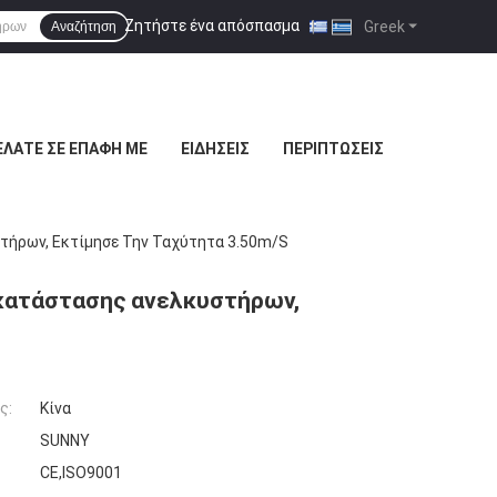
Ζητήστε ένα απόσπασμα
|
Greek
Αναζήτηση
ΕΛΆΤΕ ΣΕ ΕΠΑΦΉ ΜΕ
ΕΙΔΉΣΕΙΣ
ΠΕΡΙΠΤΏΣΕΙΣ
τήρων, Εκτίμησε Την Ταχύτητα 3.50m/s
κατάστασης ανελκυστήρων,
ς:
Κίνα
SUNNY
CE,ISO9001