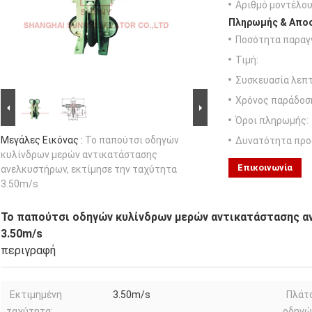
Αριθμό μοντέλου
Πληρωμής & Αποσ
Ποσότητα παραγγ
Τιμή:
Συσκευασία λεπτ
Χρόνος παράδοσ
Όροι πληρωμής:
Μεγάλες Εικόνας :
Το παπούτσι οδηγών
Δυνατότητα προ
κυλίνδρων μερών αντικατάστασης
Επικοινωνία
ανελκυστήρων, εκτίμησε την ταχύτητα
3.50m/s
Το παπούτσι οδηγών κυλίνδρων μερών αντικατάστασης α
3.50m/s
περιγραφή
Εκτιμημένη
3.50m/s
Πλάτ
ταχύτητα:
οδηγώ