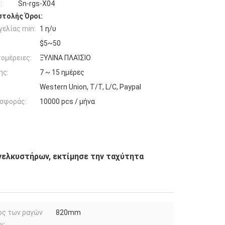
:
Sn-rgs-X04
τολής Όροι:
ελίας min:
1 η/υ
$5~50
ομέρειες:
ΞΎΛΙΝΑ ΠΛΑΊΣΙΟ
ης:
7 ~ 15 ημέρες
Western Union, T/T, L/C, Paypal
σφοράς:
10000 pcs / μήνα
νελκυστήρων, εκτίμησε την ταχύτητα
ος των ραγών
820mm
ν: