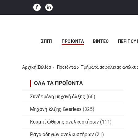
ΣΠΊΤΙ
ΠΡΟΪΌΝΤΑ
ΒΊΝΤΕΟ
ΠΕΡΊΠΟΥ 
Αρχική Σελίδα
Προϊόντα
Τμήματα ασφάλειας ανελκυ
ΌΛΑ ΤΑ ΠΡΟΪΌΝΤΑ
Συνδεμένη μηχανή έλξης
(66)
Μηχανή έλξης Gearless
(325)
Κουμπί ώθησης ανελκυστήρων
(111)
Ράγα οδηγών ανελκυστήρων
(21)