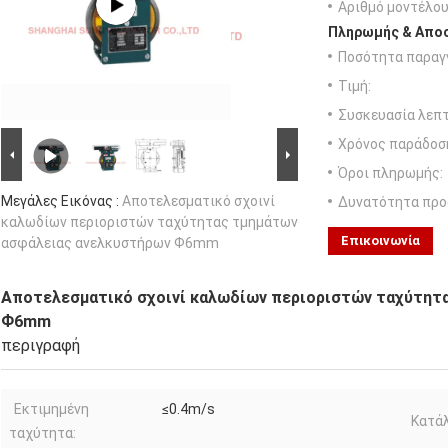
Αριθμό μοντέλου
Πληρωμής & Αποσ
Ποσότητα παραγγ
Τιμή:
Συσκευασία λεπτ
Χρόνος παράδοσ
Όροι πληρωμής:
Μεγάλες Εικόνας :
Αποτελεσματικό σχοινί
Δυνατότητα προ
καλωδίων περιοριστών ταχύτητας τμημάτων
Επικοινωνία
ασφάλειας ανελκυστήρων Ф6mm
Αποτελεσματικό σχοινί καλωδίων περιοριστών ταχύτητ
Ф6mm
περιγραφή
Εκτιμημένη
≤0.4m/s
Κατάλ
ταχύτητα: