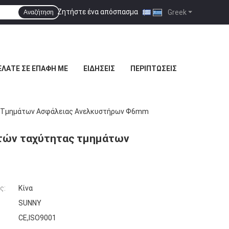
Ζητήστε ένα απόσπασμα
|
Greek
Αναζήτηση
ΕΛΆΤΕ ΣΕ ΕΠΑΦΉ ΜΕ
ΕΙΔΉΣΕΙΣ
ΠΕΡΙΠΤΏΣΕΙΣ
ας Τμημάτων Ασφάλειας Ανελκυστήρων Ф6mm
στών ταχύτητας τμημάτων
ς:
Κίνα
SUNNY
CE,ISO9001