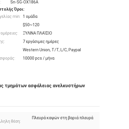
:
Sn-SG-OX186A
τολής Όροι:
ελίας min:
1 ομάδα
$50~120
ομέρειες:
ΞΎΛΙΝΑ ΠΛΑΊΣΙΟ
ης:
7 εργάσιμες ημέρες
Western Union, T/T, L/C, Paypal
σφοράς:
10000 pcs / μήνα
ας τμημάτων ασφάλειας ανελκυστήρων
Πλευρά καψών στη βαριά πλευρά
ληλη θέση: