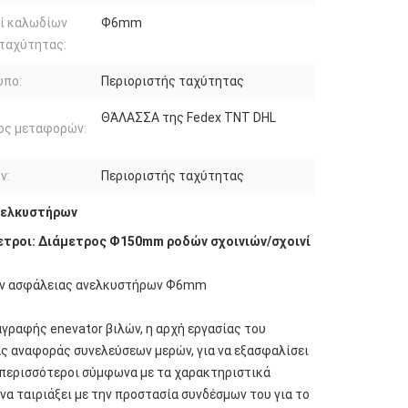
ί καλωδίων
Ф6mm
 ταχύτητας:
υπο:
Περιοριστής ταχύτητας
ΘΆΛΑΣΣΑ της Fedex TNT DHL
ος μεταφορών:
ν:
Περιοριστής ταχύτητας
νελκυστήρων
μετροι: Διάμετρος Ф150mm ροδών σχοινιών/σχοινί
ων ασφάλειας ανελκυστήρων Ф6mm
γραφής enevator βιλών, η αρχή εργασίας του
ς αναφοράς συνελεύσεων μερών, για να εξασφαλίσει
 περισσότεροι σύμφωνα με τα χαρακτηριστικά
α ταιριάξει με την προστασία συνδέσμων του για το