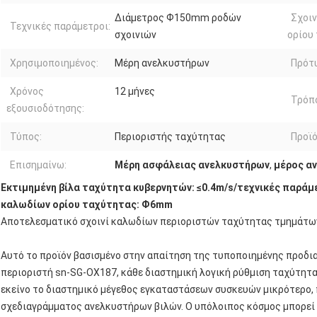
Διάμετρος Ф150mm ροδών
Σχοιν
Τεχνικές παράμετροι:
σχοινιών
ορίου
Χρησιμοποιημένος:
Μέρη ανελκυστήρων
Πρότ
Χρόνος
12 μήνες
Τρόπ
εξουσιοδότησης:
Τύπος:
Περιοριστής ταχύτητας
Προϊό
Επισημαίνω:
Μέρη ασφάλειας ανελκυστήρων
,
μέρος α
Εκτιμημένη βίλα ταχύτητα κυβερνητών: ≤0.4m/s/τεχνικές παρά
καλωδίων ορίου ταχύτητας: Ф6mm
Αποτελεσματικό σχοινί καλωδίων περιοριστών ταχύτητας τμημάτ
Αυτό το προϊόν βασισμένο στην απαίτηση της τυποποιημένης προδια
περιοριστή sn-SG-OX187, κάθε διαστημική λογική ρύθμιση ταχύτητα
εκείνο το διαστημικό μέγεθος εγκαταστάσεων συσκευών μικρότερο,
σχεδιαγράμματος ανελκυστήρων βιλών. Ο υπόλοιπος κόσμος μπορεί ν