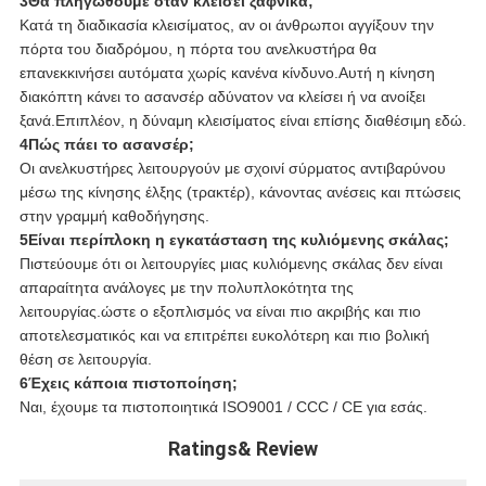
3Θα πληγωθούμε όταν κλείσει ξαφνικά;
Κατά τη διαδικασία κλεισίματος, αν οι άνθρωποι αγγίξουν την
πόρτα του διαδρόμου, η πόρτα του ανελκυστήρα θα
επανεκκινήσει αυτόματα χωρίς κανένα κίνδυνο.Αυτή η κίνηση
διακόπτη κάνει το ασανσέρ αδύνατον να κλείσει ή να ανοίξει
ξανά.Επιπλέον, η δύναμη κλεισίματος είναι επίσης διαθέσιμη εδώ.
4Πώς πάει το ασανσέρ;
Οι ανελκυστήρες λειτουργούν με σχοινί σύρματος αντιβαρύνου
μέσω της κίνησης έλξης (τρακτέρ), κάνοντας ανέσεις και πτώσεις
στην γραμμή καθοδήγησης.
5Είναι περίπλοκη η εγκατάσταση της κυλιόμενης σκάλας;
Πιστεύουμε ότι οι λειτουργίες μιας κυλιόμενης σκάλας δεν είναι
απαραίτητα ανάλογες με την πολυπλοκότητα της
λειτουργίας.ώστε ο εξοπλισμός να είναι πιο ακριβής και πιο
αποτελεσματικός και να επιτρέπει ευκολότερη και πιο βολική
θέση σε λειτουργία.
6Έχεις κάποια πιστοποίηση;
Ναι, έχουμε τα πιστοποιητικά ISO9001 / CCC / CE για εσάς.
Ratings& Review