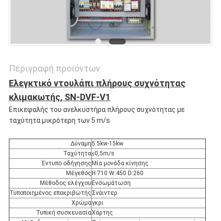
Περιγραφή προϊόντων
Ελεγκτικό ντουλάπι πλήρους συχνότητας
κλιμακωτής, SN-DVF-V1
Επικεφαλής του ανελκυστήρα πλήρους συχνότητας με
ταχύτητα μικρότερη των 5 m/s
Δύναμη
5.5kw-15kw
Ταχύτητα
≤0,5m/s
Έντυπο οδήγησης
Μία μονάδα κίνησης
Μέγεθος
H:710 W:450 D:260
Μέθοδος ελέγχου
Ενσωμάτωση
Τυποποιημένος επακριβωτής
Σνάιντερ
Χρώμα
γκρι
Τυπική συσκευασία
Χάρτης