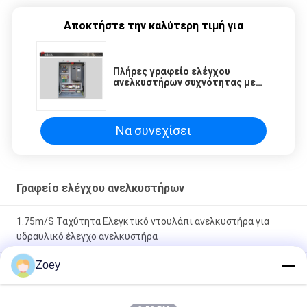
Αποκτήστε την καλύτερη τιμή για
Πλήρες γραφείο ελέγχου
ανελκυστήρων συχνότητας με
την ταχύτητα λιγότερο από 5
m/s
Να συνεχίσει
Γραφείο ελέγχου ανελκυστήρων
1.75m/S Ταχύτητα Ελεγκτικό ντουλάπι ανελκυστήρα για
υδραυλικό έλεγχο ανελκυστήρα
Zoey
Ηλεκτρικό εναλλασσόμενο ρεύμα ελεγκτών 220V γραφείου
ανελκυστήρων διανομής ταχύτητας ≤4.0m/S για τα τμήματα
ανελκυστήρων