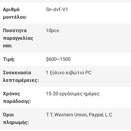
ΓΎΡΟΣ
Αριθμό
Sn-dvf-V1
ΕΡΓΟΣΤΑΣΊΩΝ
μοντέλου:
Ποσότητα
10pcs
ΠΟΙΟΤΙΚΌΣ
παραγγελίας
min:
ΈΛΕΓΧΟΣ
Τιμή:
$600~1500
ΜΑΣ
Συσκευασία
1 ξύλινο κιβώτιο PC
λεπτομέρειες:
ΕΛΆΤΕ
Χρόνος
15-20 εργάσιμες ημέρες
ΣΕ
παράδοσης:
ΕΠΑΦΉ
Όροι
T.T, Western Union, Paypal, L.C
πληρωμής:
ΜΕ