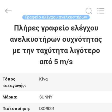
2026
SHANGHAI
SUNNY
ELEVATOR
Γραφείο ελέγχου ανελκυστήρων
CO.,LTD.
All
Πλήρες γραφείο ελέγχου
ΣΠΊΤΙ
Rights
Reserved.
ανελκυστήρων συχνότητας
ΠΡΟΪΌΝΤΑ
με την ταχύτητα λιγότερο
από 5 m/s
ΒΊΝΤΕΟ
Τόπος
Κίνα
ΠΕΡΊΠΟΥ
καταγωγής:
ΕΜΕΊΣ
Μάρκα:
SUNNY
Πιστοποίηση:
ISO9001