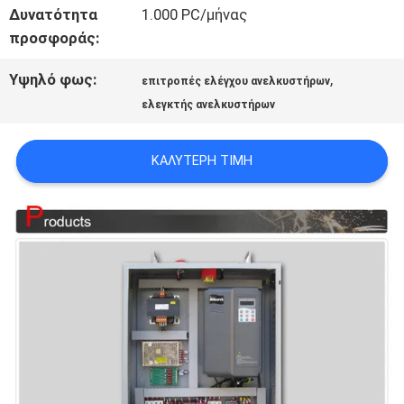
Δυνατότητα
1.000 PC/μήνας
προσφοράς:
ΕΙΔΉΣΕΙΣ
Υψηλό φως:
,
επιτροπές ελέγχου ανελκυστήρων
ελεγκτής ανελκυστήρων
ΠΕΡΙΠΤΏΣΕΙΣ
ΚΑΛΎΤΕΡΗ ΤΙΜΉ
SITEMAP
PRIVACY
POLICY